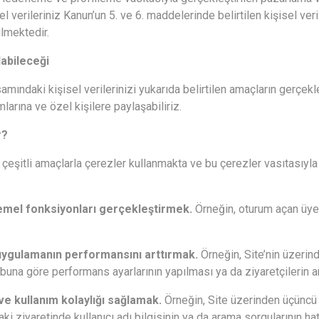
el verileriniz Kanun’un 5. ve 6. maddelerinde belirtilen kişisel ve
ilmektedir.
labileceği
ndaki kişisel verilerinizi yukarıda belirtilen amaçların gerçekle
larına ve özel kişilere paylaşabiliriz.
r?
itli amaçlarla çerezler kullanmakta ve bu çerezler vasıtasıyla k
temel fonksiyonları gerçekleştirmek.
Örneğin, oturum açan üyele
 uygulamanın performansını arttırmak.
Örneğin, Site’nin üzerind
buna göre performans ayarlarının yapılması ya da ziyaretçilerin ara
 ve kullanım kolaylığı sağlamak.
Örneğin, Site üzerinden üçüncü
ki ziyaretinde kullanıcı adı bilgisinin ya da arama sorgularının ha