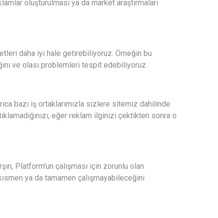
eklamlar oluşturulması ya da market araştırmaları
eri daha iyi hale getirebiliyoruz. Örneğin bu
ğını ve olası problemleri tespit edebiliyoruz.
ıca bazı iş ortaklarımızla sizlere sitemiz dahilinde
tıklamadığınızı, eğer reklam ilginizi çektikten sonra o
rşın, Platform’un çalışması için zorunlu olan
in kısmen ya da tamamen çalışmayabileceğini