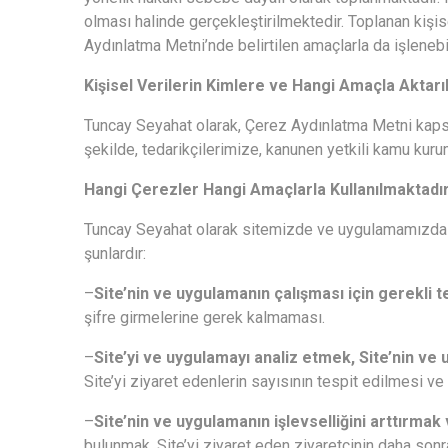
olması halinde gerçekleştirilmektedir. Toplanan kişis
Aydınlatma Metni’nde belirtilen amaçlarla da işleneb
Kişisel Verilerin Kimlere ve Hangi Amaçla Aktarı
Tuncay Seyahat olarak, Çerez Aydınlatma Metni kapsamı
şekilde, tedarikçilerimize, kanunen yetkili kamu kurum
Hangi Çerezler Hangi Amaçlarla Kullanılmaktadı
Tuncay Seyahat olarak sitemizde ve uygulamamızda çeş
şunlardır:
–
Site’nin ve uygulamanın çalışması için gerekli 
şifre girmelerine gerek kalmaması.
–
Site’yi ve uygulamayı analiz etmek, Site’nin ve
Site’yi
ziyaret edenlerin sayısının tespit edilmesi ve 
–
Site’nin ve uygulamanın işlevselliğini arttırmak
bulunmak, Site’yi ziyaret eden ziyaretçinin daha sonra