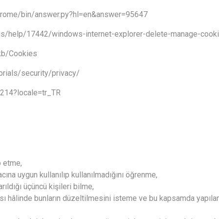
chrome/bin/answer.py?hl=en&answer=95647
-us/help/17442/windows-internet-explorer-delete-manage-cook
/kb/Cookies
rials/security/privacy/
9214?locale=tr_TR
p etme,
acına uygun kullanılıp kullanılmadığını öğrenme,
arıldığı üçüncü kişileri bilme,
sı hâlinde bunların düzeltilmesini isteme ve bu kapsamda yapılan i