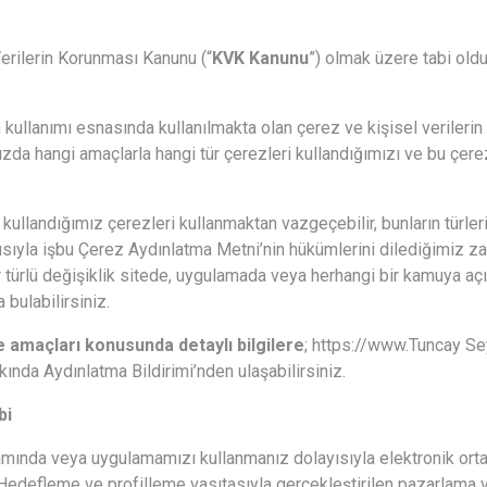
Verilerin Korunması Kanunu (“
KVK Kanunu
”) olmak üzere tabi ol
 kullanımı esnasında kullanılmakta olan çerez ve kişisel verilerin 
 hangi amaçlarla hangi tür çerezleri kullandığımızı ve bu çerezl
landığımız çerezleri kullanmaktan vazgeçebilir, bunların türlerin
sıyla işbu Çerez Aydınlatma Metni’nin hükümlerini dilediğimiz za
 türlü değişiklik sitede, uygulamada veya herhangi bir kamuya açı
bulabilirsiniz.
me amaçları konusunda detaylı bilgilere
;
https://www.Tuncay Se
ında Aydınlatma Bildirimi’nden ulaşabilirsiniz.
bi
apsamında veya uygulamamızı kullanmanız dolayısıyla elektronik o
edefleme ve profilleme vasıtasıyla gerçekleştirilen pazarlama ve 