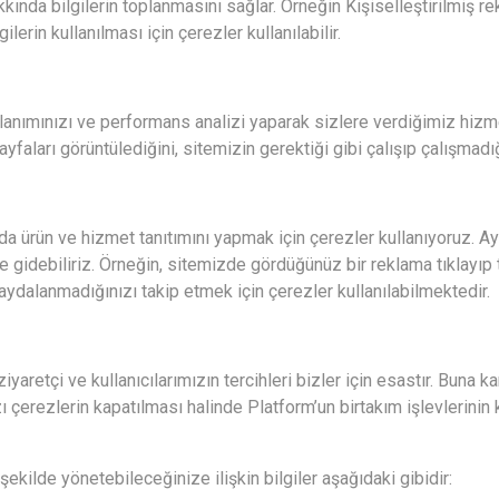
kında bilgilerin toplanmasını sağlar. Örneğin Kişiselleştirilmiş r
lerin kullanılması için çerezler kullanılabilir.
nımınızı ve performans analizi yaparak sizlere verdiğimiz hizmetl
faları görüntülediğini, sitemizin gerektiği gibi çalışıp çalışmadı
 ürün ve hizmet tanıtımını yapmak için çerezler kullanıyoruz. Ayr
e gidebiliriz. Örneğin, sitemizde gördüğünüz bir reklama tıklayıp 
aydalanmadığınızı takip etmek için çerezler kullanılabilmektedir.
aretçi ve kullanıcılarımızın tercihleri bizler için esastır. Buna ka
zı çerezlerin kapatılması halinde Platform’un birtakım işlevlerin
 şekilde yönetebileceğinize ilişkin bilgiler aşağıdaki gibidir: