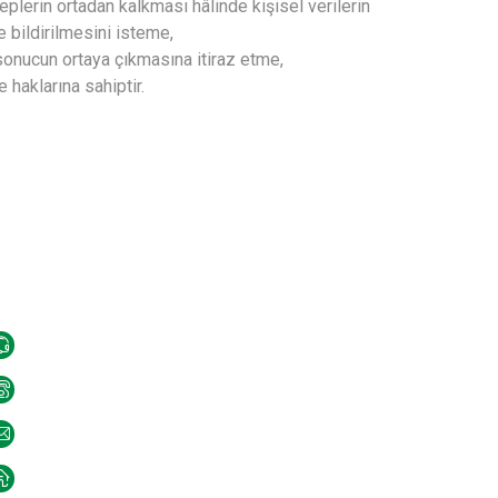
lerin ortadan kalkması hâlinde kişisel verilerin
 bildirilmesini isteme,
 sonucun ortaya çıkmasına itiraz etme,
 haklarına sahiptir.
letişim Bilgileri
0262 323 13 53
0262 324 17 06
info@tuncayseyahat.com
Vezirçifliği Mah. D-130 Karayolu No:188/1