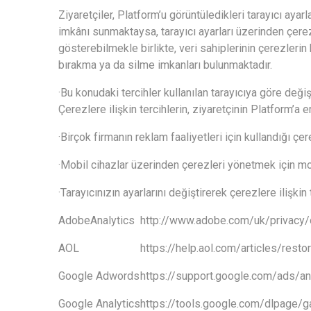
Ziyaretçiler, Platform’u görüntüledikleri tarayıcı ayarl
imkânı sunmaktaysa, tarayıcı ayarları üzerinden çerez
gösterebilmekle birlikte, veri sahiplerinin çerezler
bırakma ya da silme imkanları bulunmaktadır.
·Bu konudaki tercihler kullanılan tarayıcıya göre değ
Çerezlere ilişkin tercihlerin, ziyaretçinin Platform’a 
·Birçok firmanın reklam faaliyetleri için kullandığı çe
·Mobil cihazlar üzerinden çerezleri yönetmek için mobi
·Tarayıcınızın ayarlarını değiştirerek çerezlere ilişkin
AdobeAnalytics
http://www.adobe.com/uk/privacy/o
AOL
https://help.aol.com/articles/rest
Google Adwords
https://support.google.com/ads/
Google Analytics
https://tools.google.com/dlpage/g