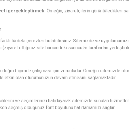
iyeti gerçekleştirmek.
Örneğin, ziyaretçilerin görüntüledikleri say
r
klı türdeki çerezleri bulabilirsiniz. Sitemizde ve uygulamamızda 
 (ziyaret ettiğiniz site haricindeki sunucular tarafından yerleştiril
ın doğru biçimde çalışması için zorunludur. Örneğin sitemizde ot
zde etkin olan oturumunuzun devam etmesini sağlamaktadır.
ihlerini ve seçimlerinizi hatırlayarak sitemizde sunulan hizmetler
urken seçmiş olduğunuz font boyutunu hatırlamamızı sağlar.