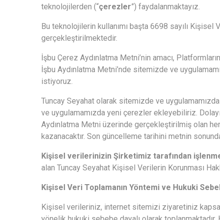
teknolojilerden (“
çerezler
”) faydalanmaktayız.
Bu teknolojilerin kullanımı başta 6698 sayılı Kişisel 
gerçekleştirilmektedir.
İşbu Çerez Aydınlatma
Metni’nin amacı, Platformların
İşbu Aydınlatma Metni’nde sitemizde ve uygulamamızda
istiyoruz.
Tuncay Seyahat olarak sitemizde ve uygulamamızda kul
ve uygulamamızda yeni çerezler ekleyebiliriz. Dolayı
Aydınlatma Metni üzerinde gerçekleştirilmiş olan her
kazanacaktır. Son güncelleme tarihini metnin sonunda 
Kişisel verilerinizin Şirketimiz tarafından işlen
alan Tuncay Seyahat Kişisel Verilerin Korunması Hakk
Kişisel Veri Toplamanın Yöntemi ve Hukuki Sebe
Kişisel verileriniz, internet sitemizi ziyaretiniz k
yönelik hukuki sebebe dayalı olarak toplanmaktadır. H