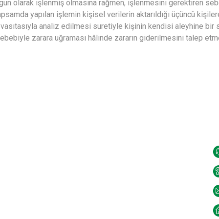
gun olarak işlenmiş olmasına rağmen, işlenmesini gerektiren sebep
samda yapılan işlemin kişisel verilerin aktarıldığı üçüncü kişilere
vasıtasıyla analiz edilmesi suretiyle kişinin kendisi aleyhine bir
sebebiyle zarara uğraması hâlinde zararın giderilmesini talep etme
Menüler
İ
Anasayfa
Hakkımızda
94
Hizmetlerimiz
ve
KVKK ve Aydınlatma Metni
ği
zm
Çerez Politikası