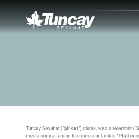
Tuncay Seyahat (“
Şirket
”) olarak, web sitelerimiz (“
S
mecralarımızı (anılan tüm mecralar birlikte “
Platfor