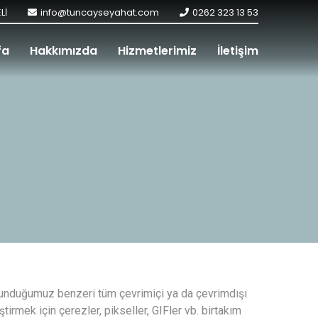
Lİ
info@tuncayseyahat.com
0262 323 13 53
fa
Hakkımızda
Hizmetlerimiz
İletişim
a sunduğumuz benzeri tüm çevrimiçi ya da çevrimdışı
tirmek için çerezler, pikseller, GIFler vb. birtakım