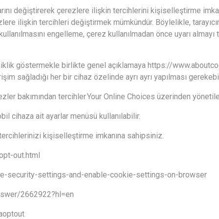
arını değiştirerek çerezlere ilişkin tercihlerini kişiselleştirme imk
lere ilişkin tercihleri değiştirmek mümkündür. Böylelikle, tarayıc
in kullanılmasını engelleme, çerez kullanılmadan önce uyarı almay
işiklik göstermekle birlikte genel açıklamaya
https://www.aboutco
erişim sağladığı her bir cihaz özelinde ayrı ayrı yapılması gerekebi
rezler bakımından tercihler
Your Online Choices
üzerinden yönetileb
l cihaza ait ayarlar menüsü kullanılabilir.
 tercihlerinizi kişiselleştirme imkanına sahipsiniz.
pt-out.html
ore-security-settings-and-enable-cookie-settings-on-browser
answer/2662922?hl=en
aoptout