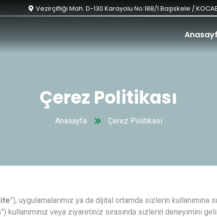
Vezirçifliği Mah. D-130 Karayolu No:188/1 Başiskele / KOCAE
Anasay
Çerez Politikası
Anasayfa
Çerez Politikası
ite
”), uygulamalarımız ya da dijital ortamda sizlerin kullanımın
m
”) kullanımınız veya ziyaretiniz sırasında sizlerin deneyimini geliş