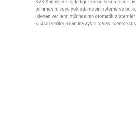
KVK Kanunu ve ilgili diğer kanun hükümlerine uy
silinmesini veya yok edilmesini isteme ve bu kap
İşlenen verilerin münhasıran otomatik sistemler 
Kişisel verilerin kanuna aykırı olarak işlenmesi 
Tuncay Seyahat 1984 yılında kurulmuş olup 19
yılından günümüze müteahhit firma olarak personel 
öğrenci taşımacılığı, yurtiçi ve yurtdışı işletmecili
yapmakta olup, bünyesinde bulundurduğu Turi
Acenteliği ile de hizmetlerini sürdürmektedir.