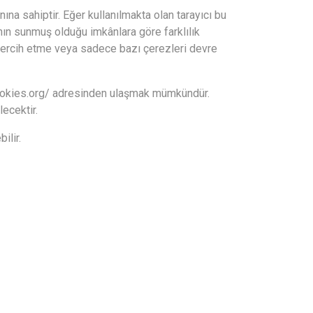
anına sahiptir. Eğer kullanılmakta olan tarayıcı bu
ının sunmuş olduğu imkânlara göre farklılık
ı tercih etme veya sadece bazı çerezleri devre
okies.org/
adresinden ulaşmak mümkündür.
lecektir.
ilir.