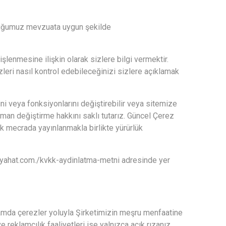
duğumuz mevzuata uygun şekilde
işlenmesine ilişkin olarak sizlere bilgi vermektir.
eri nasıl kontrol edebileceğinizi sizlere açıklamak
i veya fonksiyonlarını değiştirebilir veya sitemize
man değiştirme hakkını saklı tutarız. Güncel Çerez
k mecrada yayınlanmakla birlikte yürürlük
yahat.com./kvkk-aydinlatma-metni
adresinde yer
rtamda çerezler yoluyla Şirketimizin meşru menfaatine
reklamcılık faaliyetleri ise yalnızca açık rızanız