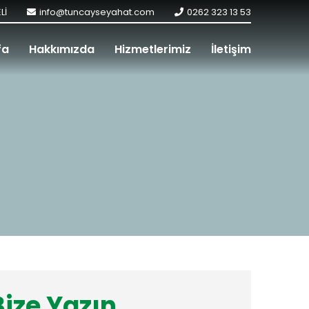
Lİ
info@tuncayseyahat.com
0262 323 13 53
fa
Hakkımızda
Hizmetlerimiz
İletişim
Bize Yazın