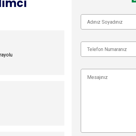
dımcı
ayolu