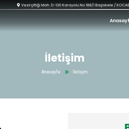
Vezirçifliği Mah. D-130 Karayolu No:188/1 Başiskele / KOCAE
Anasay
İletişim
Anasayfa
İletişim