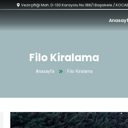
Vezirçifliği Mah. D-130 Karayolu No:188/1 Başiskele / KOCAE
Anasay
Filo Kiralama
Anasayfa
Filo Kiralama