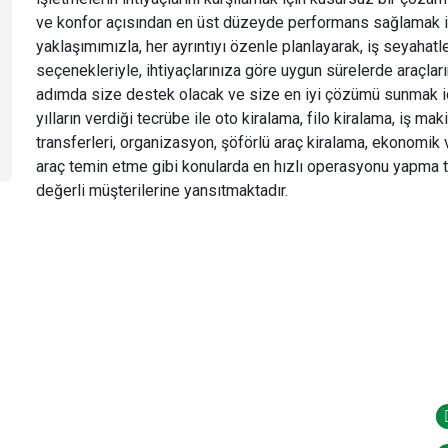
ve konfor açısından en üst düzeyde performans sağlamak iç
yaklaşımımızla, her ayrıntıyı özenle planlayarak, iş seyahatl
seçenekleriyle, ihtiyaçlarınıza göre uygun sürelerde araçl
adımda size destek olacak ve size en iyi çözümü sunmak içi
yılların verdiği tecrübe ile oto kiralama, filo kiralama, iş m
transferleri, organizasyon, şöförlü araç kiralama, ekonomik 
araç temin etme gibi konularda en hızlı operasyonu yapma 
değerli müşterilerine yansıtmaktadır.
Menüler
İ
Anasayfa
Hakkımızda