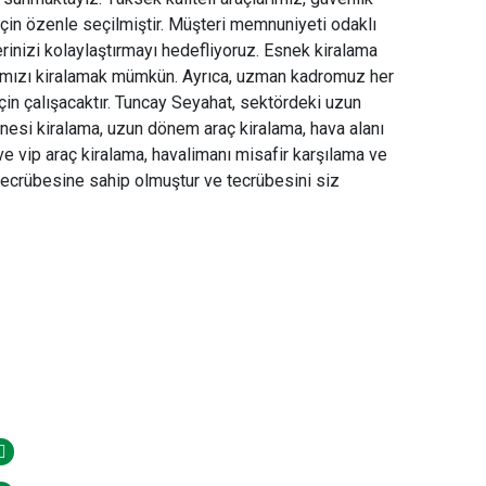
in özenle seçilmiştir. Müşteri memnuniyeti odaklı
erinizi kolaylaştırmayı hedefliyoruz. Esnek kiralama
arımızı kiralamak mümkün. Ayrıca, uzman kadromuz her
n çalışacaktır. Tuncay Seyahat, sektördeki uzun
akinesi kiralama, uzun dönem araç kiralama, hava alanı
ve vip araç kiralama, havalimanı misafir karşılama ve
tecrübesine sahip olmuştur ve tecrübesini siz
letişim Bilgileri
0262 323 13 53