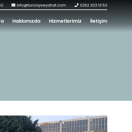
Lİ
info@tuncayseyahat.com
0262 323 13 53
fa
Hakkımızda
Hizmetlerimiz
İletişim